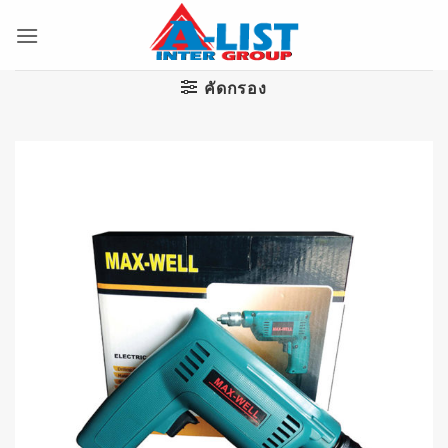
ข้าม
ไป
ยัง
เนื้อหา
คัดกรอง