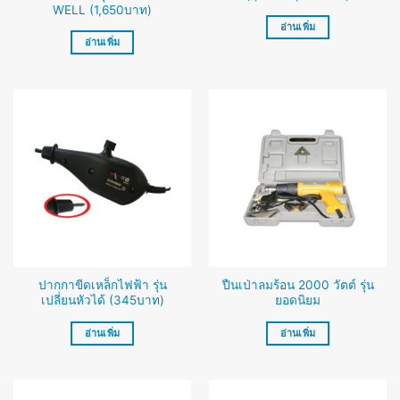
WELL (1,650บาท)
อ่านเพิ่ม
อ่านเพิ่ม
ปากกาขีดเหล็กไฟฟ้า รุ่น
ปืนเป่าลมร้อน 2000 วัตต์ รุ่น
เปลี่ยนหัวได้ (345บาท)
ยอดนิยม
อ่านเพิ่ม
อ่านเพิ่ม