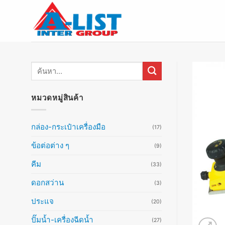
ข้าม
ไป
ยัง
เนื้อหา
ค้นหา:
หมวดหมู่สินค้า
กล่อง-กระเป๋าเครื่องมือ
(17)
ข้อต่อต่าง ๆ
(9)
คีม
(33)
ดอกสว่าน
(3)
ประแจ
(20)
ปั๊มน้ำ-เครื่องฉีดน้ำ
(27)