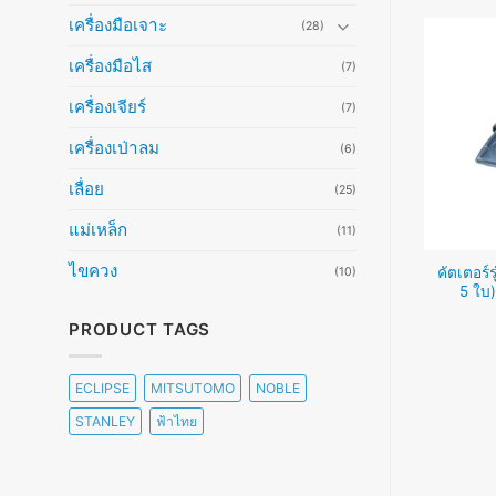
เครื่องมือเจาะ
(28)
เครื่องมือไส
(7)
เครื่องเจียร์
(7)
เครื่องเป่าลม
(6)
เลื่อย
(25)
แม่เหล็ก
(11)
ไขควง
ด 1,400W Mud Mixer
คัตเตอร์ร
(10)
คัตเตอร์ 9 mm. x12 (45บาท)
4,055บาท)
5 ใบ
อ่านเพิ่ม
PRODUCT TAGS
อ่านเพิ่ม
ECLIPSE
MITSUTOMO
NOBLE
STANLEY
ฟ้าไทย