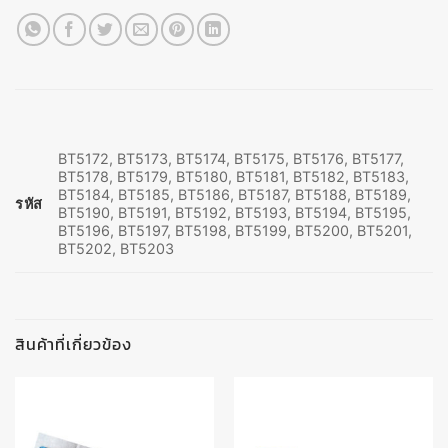
BT5172, BT5173, BT5174, BT5175, BT5176, BT5177,
BT5178, BT5179, BT5180, BT5181, BT5182, BT5183,
BT5184, BT5185, BT5186, BT5187, BT5188, BT5189,
รหัส
BT5190, BT5191, BT5192, BT5193, BT5194, BT5195,
BT5196, BT5197, BT5198, BT5199, BT5200, BT5201,
BT5202, BT5203
สินค้าที่เกี่ยวข้อง