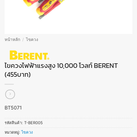
หน้าหลัก
/
ไขควง
ไขควงไฟฟ้าแรงสูง 10,000 โวลท์ BERENT
(455บาท)
BT5071
รหัสสินค้า:
T-BER005
หมวดหมู่:
ไขควง