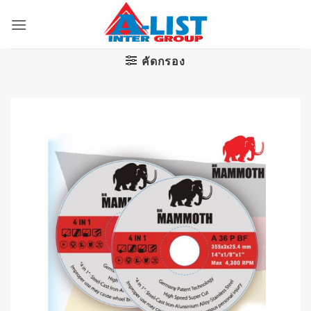
ข้าม
ไป
ยัง
เนื้อหา
คัดกรอง