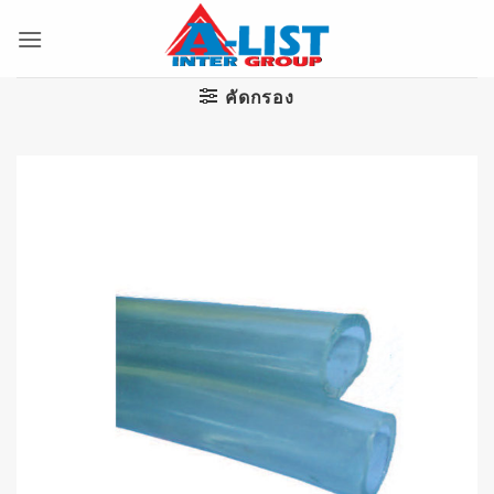
ข้าม
ไป
ยัง
เนื้อหา
คัดกรอง