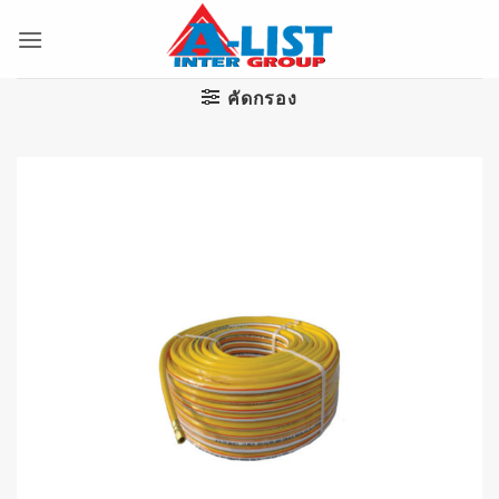
ข้าม
ไป
ยัง
เนื้อหา
คัดกรอง