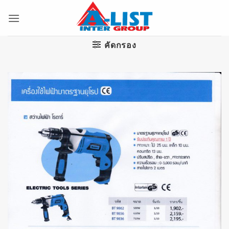
ข้าม
ไป
ยัง
เนื้อหา
คัดกรอง