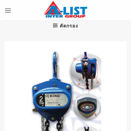
ข้าม
ไป
ยัง
เนื้อหา
คัดกรอง