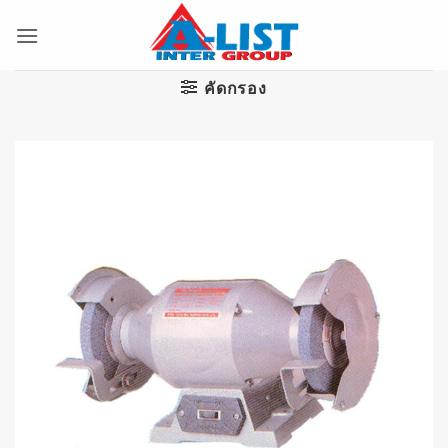
ข้าม
ไป
ยัง
เนื้อหา
คัดกรอง