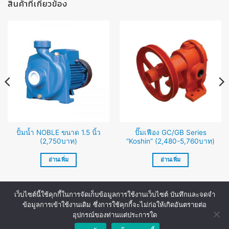
สินค้าที่เกี่ยวข้อง
ปั้มน้ำ NOBLE ขนาด 1.5 นิ้ว
ปั๊มเฟือง GC/GB Series
(2,750บาท)
“Koshin” (2,480-5,760บาท)
อ่านเพิ่ม
อ่านเพิ่ม
เว็บไซต์นี้ใช้คุกกี้ในการจัดเก็บข้อมูลการใช้งานเว็บไซต์ บันทึกและจดจำ
ข้อมูลการเข้าใช้งานเดิม ซึ่งการใช้คุกกี้จะไม่ก่อให้เกิดอันตรายต่อ
อุปกรณ์ของท่านแต่ประการใด