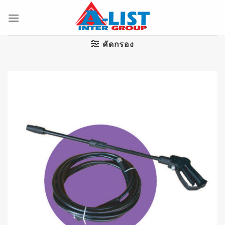
ข้าม
ไป
ยัง
เนื้อหา
คัดกรอง