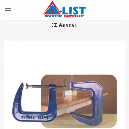
ข้าม
ไป
ยัง
เนื้อหา
คัดกรอง