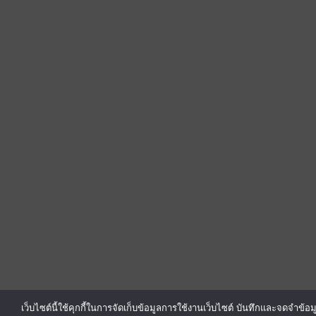
เว็บไซต์นี้ใช้คุกกี้ในการจัดเก็บข้อมูลการใช้งานเว็บไซต์ บันทึกและจดจำข้อมู