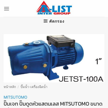
ข้าม
ไป
ยัง
เนื้อหา
คัดกรอง
หน้าหลัก
/
ปั๊มน้ำ-เครื่องฉีดน้ำ
MITSUTOMO
ปั๊มเจท ปั๊มดูดหัวแสตนเลส MITSUTOMO ขนาด