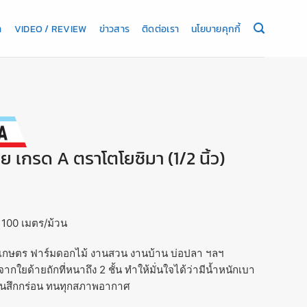
า
VIDEO / REVIEW
ข่าวสาร
ติดต่อเรา
นโยบายคุกกี้
ย เกรด A ตราโตโยซิมา (1/2 นิ้ว)
ว 100 เมตร/ม้วน
านเกษตร ฟาร์มดอกไม้ งานสวน งานบ้าน บ่อปลา ฯลฯ
นจากใยด้ายถักที่หนาถึง 2 ชั้น ทำให้มั่นใจได้ว่ามีน้ำหนักเบา
 ทนสึกกร่อน ทนทุกสภาพอากาศ