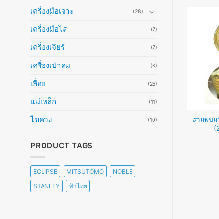
เครื่องมือเจาะ
(28)
เครื่องมือไส
(7)
เครื่องเจียร์
(7)
เครื่องเป่าลม
(6)
เลื่อย
(25)
แม่เหล็ก
(11)
ไขควง
 – สายพ่นยา -สายลม
สายฉีดน้ำ – สายพ่นยา -สายลม
สายพ่นยา
(10)
0-2,200บาท)
รุ่นงานหนัก ทนแรงดันสูง
(
(2,450บาท)
PRODUCT TAGS
อ่านเพิ่ม
อ่านเพิ่ม
ECLIPSE
MITSUTOMO
NOBLE
STANLEY
ฟ้าไทย