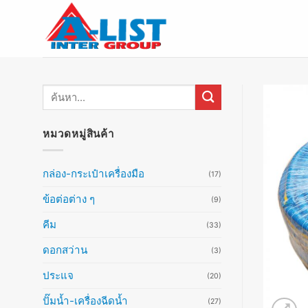
ข้าม
ไป
ยัง
เนื้อหา
ค้นหา:
หมวดหมู่สินค้า
กล่อง-กระเป๋าเครื่องมือ
(17)
ข้อต่อต่าง ๆ
(9)
คีม
(33)
ดอกสว่าน
(3)
ประแจ
(20)
ปั๊มน้ำ-เครื่องฉีดน้ำ
(27)