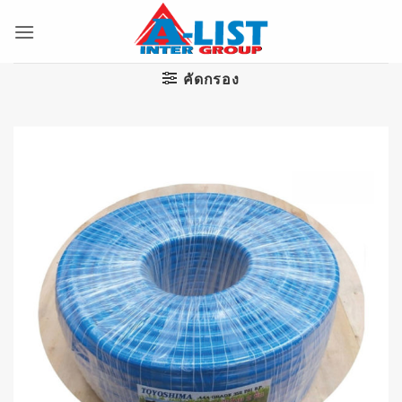
ข้าม
ไป
ยัง
เนื้อหา
คัดกรอง