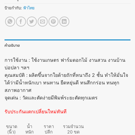
ป้ายกำกับ:
ฟ้าไทย
คำอธิบาย
การใช้งาน : ใช้งานเกษตร ฟาร์มดอกไม้ งานสวน งานบ้าน
บ่อปลา ฯลฯ
คุณสมบัติ : ผลิตขึ้นจากใยด้ายถักที่หนาถึง 2 ชั้น ทำให้มั่นใจ
ได้ว่ามีน้ำหนักเบา ทนทาน ยืดหยุ่นดี ทนสึกกร่อน ทนทุก
สภาพอากาศ
จุดเด่น : วัดและตัดง่ายมีพิมพ์ระยะตัดทุกเมตร
รับประกันแตกเปลี่ยนใหม่ทันที
ขนาด
น้ำ
ราคา
รวมจำนวน
(นิ้ว)
หนัก
ปลีก
20 ขด