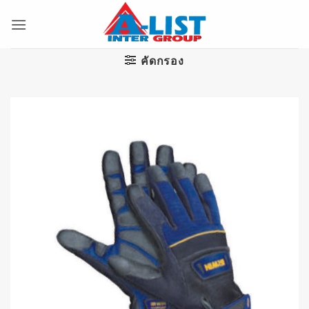
ข้าม
ไป
ยัง
เนื้อหา
คัดกรอง