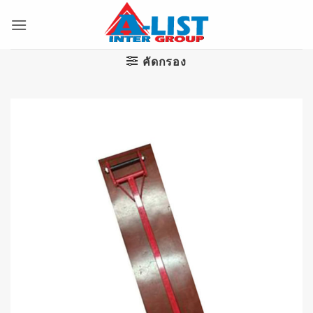
ข้าม
ไป
ยัง
เนื้อหา
คัดกรอง