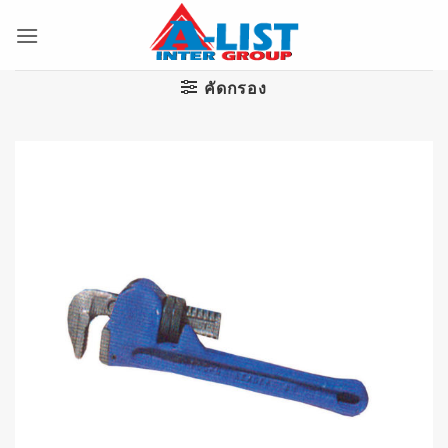
ข้าม
ไป
ยัง
เนื้อหา
คัดกรอง