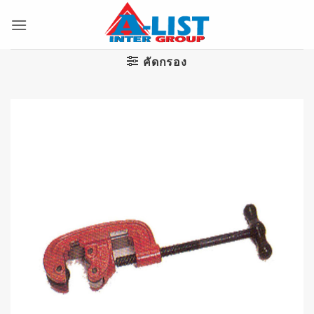
ข้าม
ไป
ยัง
เนื้อหา
คัดกรอง