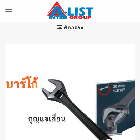
ข้าม
ไป
ยัง
เนื้อหา
คัดกรอง