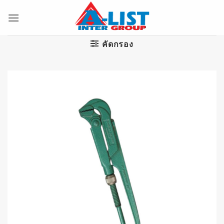
ข้าม
ไป
ยัง
เนื้อหา
คัดกรอง