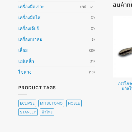
สินค้าที
เครื่องมือเจาะ
(28)
เครื่องมือไส
(7)
เครื่องเจียร์
(7)
เครื่องเป่าลม
(6)
เลื่อย
(25)
แม่เหล็ก
(11)
ไขควง
(10)
์ 18 mm. รุ่น ABS
เครื่องตัด 1,400W Mud Mixer
กรรไกรต
PRODUCT TAGS
(165บาท)
(4,055บาท)
บกิลโ
อ่านเพิ่ม
อ่านเพิ่ม
ECLIPSE
MITSUTOMO
NOBLE
STANLEY
ฟ้าไทย