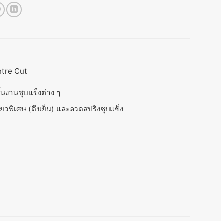
ntre Cut
้นงานชุบแข็งต่าง ๆ
ียวพิเศษ (ดึงเย็น) และลวดสปริงชุบแข็ง