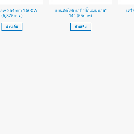
 Saw 254mm 1,500W
แผ่นตัดไฟเบอร์ “บิ๊กแมมมอส”
เคร
(5,875บาท)
14″ (55บาท)
อ่านเพิ่ม
อ่านเพิ่ม