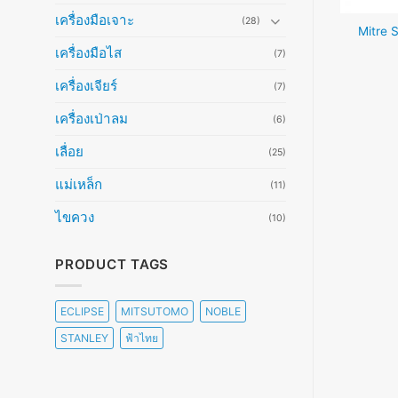
เครื่องมือเจาะ
(28)
คัตเตอร์ตัดแป๊บทองแดง พร้อม
Mitre
 9 mm. x12 (45บาท)
มีดลบคม (180-880บาท)
เครื่องมือไส
(7)
อ่านเพิ่ม
อ่านเพิ่ม
เครื่องเจียร์
(7)
เครื่องเป่าลม
(6)
เลื่อย
(25)
แม่เหล็ก
(11)
ไขควง
(10)
PRODUCT TAGS
ECLIPSE
MITSUTOMO
NOBLE
STANLEY
ฟ้าไทย