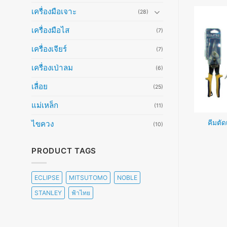
เครื่องมือเจาะ
(28)
เครื่องมือไส
(7)
เครื่องเจียร์
(7)
เครื่องเป่าลม
(6)
เลื่อย
(25)
แม่เหล็ก
(11)
 รุ่นมาตรฐาน (285-
เครื่องตัด Circular Saw 7”
คีมตัด
ไขควง
(10)
2,900บาท)
1,510W (2,330บาท)
PRODUCT TAGS
อ่านเพิ่ม
อ่านเพิ่ม
ECLIPSE
MITSUTOMO
NOBLE
STANLEY
ฟ้าไทย