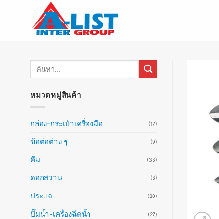
ข้าม
ไป
ยัง
เนื้อหา
ค้นหา:
หมวดหมู่สินค้า
กล่อง-กระเป๋าเครื่องมือ
(17)
ข้อต่อต่าง ๆ
(9)
คีม
(33)
ดอกสว่าน
(3)
ประแจ
(20)
ปั๊มน้ำ-เครื่องฉีดน้ำ
(27)