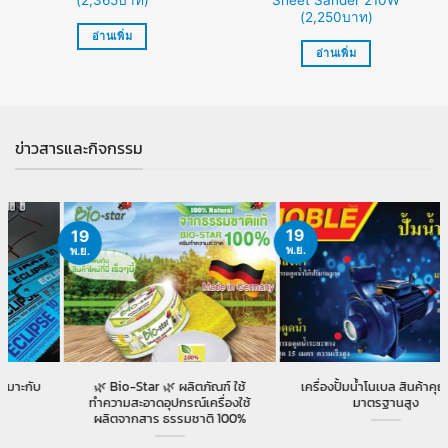
(2,250บาท)
อ่านเพิ่ม
อ่านเพิ่ม
ข่าวสารและกิจกรรม
19
19
พ.ย.
พ.ย.
r 🌿 ผลิตภัณฑ์ ใช้
เครื่องปั้มน้ำโนเบล สินค้าคุณภาพ
สินค้าขายดี ใบเลื
ดอุปกรณ์เครื่องใช้
มาตรฐานสูง
งานตัดห
ร ธรรมชาติ 100%